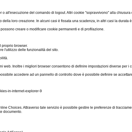
er o all'esecuzione del comando di logout. Altri cookie "sopravvivono" alla chiusura 
della loro creazione. In alcuni casi è fissata una scadenza, in altri casi la durata è i
che possono creare o modificare cookie permanenti e di profilazione.
l proprio browser.
l'utilizzo delle funzionalità del sito.
ilità.
i web. Inoltre i migliori browser consentono di definire impostazioni diverse per i cook
 possibile accedere ad un pannello di controllo dove è possibile definire se accettare
kies-in-internet-explorer-9
 Choices. Attraverso tale servizio è possibile gestire le preferenze di tracciamento 
ente documento.