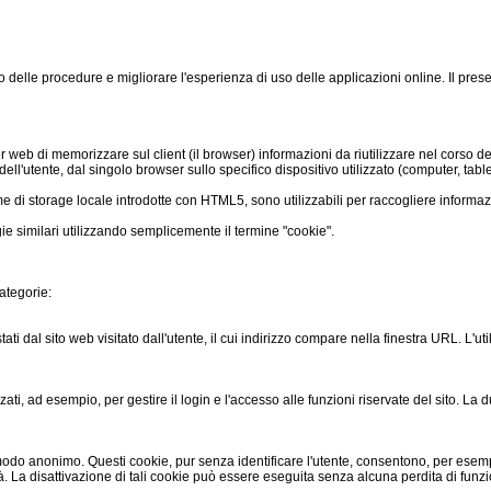
nto delle procedure e migliorare l'esperienza di uso delle applicazioni online. Il pre
r web di memorizzare sul client (il browser) informazioni da riutilizzare nel corso de
ell'utente, dal singolo browser sullo specifico dispositivo utilizzato (computer, tabl
 di storage locale introdotte con HTML5, sono utilizzabili per raccogliere informazio
ie similari utilizzando semplicemente il termine "cookie".
categorie:
i dal sito web visitato dall'utente, il cui indirizzo compare nella finestra URL. L'utili
zzati, ad esempio, per gestire il login e l'accesso alle funzioni riservate del sito. La
o in modo anonimo. Questi cookie, pur senza identificare l'utente, consentono, per esem
tà. La disattivazione di tali cookie può essere eseguita senza alcuna perdita di funzi