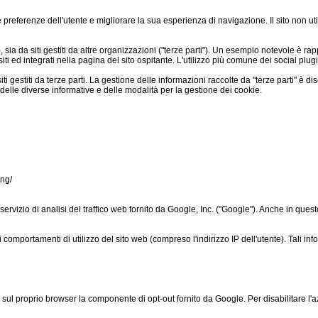
e preferenze dell'utente e migliorare la sua esperienza di navigazione. Il sito non uti
"), sia da siti gestiti da altre organizzazioni ("terze parti"). Un esempio notevole è
siti ed integrati nella pagina del sito ospitante. L'utilizzo più comune dei social plug
i gestiti da terze parti. La gestione delle informazioni raccolte da "terze parti" è dis
delle diverse informative e delle modalità per la gestione dei cookie.
ing/
izio di analisi del traffico web fornito da Google, Inc. ("Google"). Anche in questo ca
i comportamenti di utilizzo del sito web (compreso l'indirizzo IP dell'utente). Tali 
sul proprio browser la componente di opt-out fornito da Google. Per disabilitare l'azi