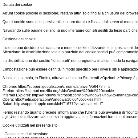
Durata dei cookie
Alcuni cookie (cookie di sessione) restano attivi solo fino alla chiusura del brows
Questi cookie sono detti persistenti e la loro durata è fissata dal server al momento 
Navigando sulle pagine del sito, si può interagire con siti gestiti da terze parti 
Gestione dei cookie
L'utente può decidere se accettare o meno i cookie utilizzando le impostazioni de
Attenzione: la disabilitazione totale o parziale dei cookie tecnici può compromettere 
La disabilitazione dei cookie "terze parti" non pregiudica in alcun modo la navigab
L'impostazione può essere definita in modo specifico per i diversi siti e applicazion
A titolo di esempio, in Firefox, attraverso il menu Strumenti->Opzioni ->Privacy, è
Chrome: https://support.google.com/chrome/answer/95647?hl=it
Firefox: https://support.mozilla.org/it/kb/Gestione%20dei%20cookie
Internet Explorer: http://windows.microsoft.com/it-it/windows7/how-to-manage-coo
Opera: http://help.opera.com/Windows/10.00/it/cookies.html
Safari: http://support.apple.com/kb/HT1677?viewlocale=it_IT
Fermo restando quanto precede, informiamo che l'Utente può avvalersi di Your Online
agli Utenti di utilizzare tale risorsa in aggiunta alle informazioni fornite dal pres
Cookie utilizzati nel presente sito
- Cookie tecnici di sessione