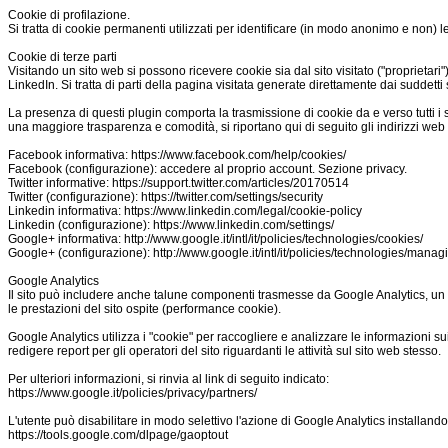
Cookie di profilazione.
Si tratta di cookie permanenti utilizzati per identificare (in modo anonimo e non) l
Cookie di terze parti
Visitando un sito web si possono ricevere cookie sia dal sito visitato ("proprietari
LinkedIn. Si tratta di parti della pagina visitata generate direttamente dai suddetti 
La presenza di questi plugin comporta la trasmissione di cookie da e verso tutti i sit
una maggiore trasparenza e comodità, si riportano qui di seguito gli indirizzi web 
Facebook informativa: https://www.facebook.com/help/cookies/
Facebook (configurazione): accedere al proprio account. Sezione privacy.
Twitter informative: https://support.twitter.com/articles/20170514
Twitter (configurazione): https://twitter.com/settings/security
Linkedin informativa: https://www.linkedin.com/legal/cookie-policy
Linkedin (configurazione): https://www.linkedin.com/settings/
Google+ informativa: http://www.google.it/intl/it/policies/technologies/cookies/
Google+ (configurazione): http://www.google.it/intl/it/policies/technologies/manag
Google Analytics
Il sito può includere anche talune componenti trasmesse da Google Analytics, un serv
le prestazioni del sito ospite (performance cookie).
Google Analytics utilizza i "cookie" per raccogliere e analizzare le informazioni su
redigere report per gli operatori del sito riguardanti le attività sul sito web stesso.
Per ulteriori informazioni, si rinvia al link di seguito indicato:
https://www.google.it/policies/privacy/partners/
L'utente può disabilitare in modo selettivo l'azione di Google Analytics installando 
https://tools.google.com/dlpage/gaoptout